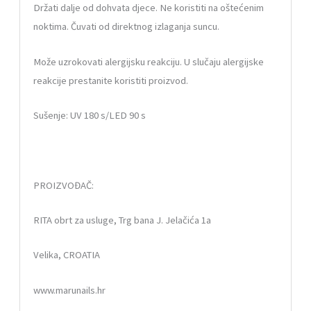
Držati dalje od dohvata djece. Ne koristiti na oštećenim
noktima. Čuvati od direktnog izlaganja suncu.
Može uzrokovati alergijsku reakciju. U slučaju alergijske
reakcije prestanite koristiti proizvod.
Sušenje: UV 180 s/LED 90 s
PROIZVOĐAČ:
RITA obrt za usluge, Trg bana J. Jelačića 1a
Velika, CROATIA
www.marunails.hr