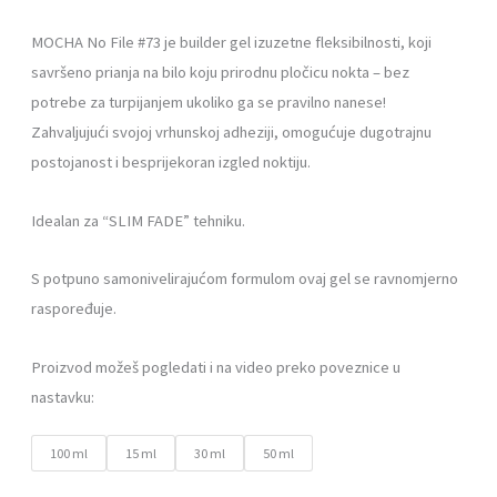
59,99 €
MOCHA No File #73
je builder gel izuzetne fleksibilnosti, koji
savršeno prianja na bilo koju prirodnu pločicu nokta – bez
potrebe za turpijanjem ukoliko ga se pravilno nanese!
Zahvaljujući svojoj vrhunskoj adheziji, omogućuje dugotrajnu
postojanost i besprijekoran izgled noktiju.
Idealan za “SLIM FADE” tehniku.
S potpuno samonivelirajućom formulom ovaj gel se ravnomjerno
raspoređuje.
Proizvod možeš pogledati i na video preko poveznice u
nastavku:
100 ml
15 ml
30 ml
50 ml