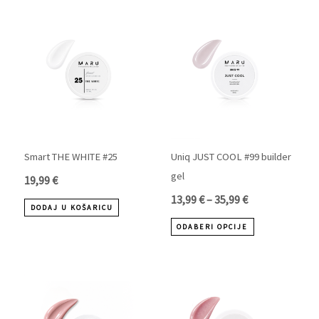
Raspon
Ovaj
cijena:
proizvod
od
ima
13,99 €
više
do
varijanti.
35,99 €
Opcije
se
mogu
Smart THE WHITE #25
Uniq JUST COOL #99 builder
odabrati
gel
19,99
€
na
13,99
€
–
35,99
€
DODAJ U KOŠARICU
stranici
ODABERI OPCIJE
proizvoda
Raspon
Raspon
Ovaj
Ovaj
cijena:
cijena:
proizvod
proizvod
od
od
ima
ima