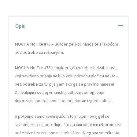
Opis
MOCHA No File #73 – Builder gel koji nanosite s lakoćom
bez potrebe za rašpanjem.
MOCHA No File #73 je builder gel izuzetne fleksibilnosti,
koji savršeno prianja na bilo koju prirodnu pločicu nokta –
bez potrebe za turpijanjem ako ga se pravilno nanese!
Zahvaljujući svojoj vrhunskoj adheziji, omogućuje
dugotrajnu postojanost i besprijekoran izgled noktiju.
S potpuno samonivelirajućom formulom, ovaj gel se
ravnomjerno raspoređuje, što ga čini idealnim izborom i za
početnike i za iskusne nail tehničare. Njegova smećkasta