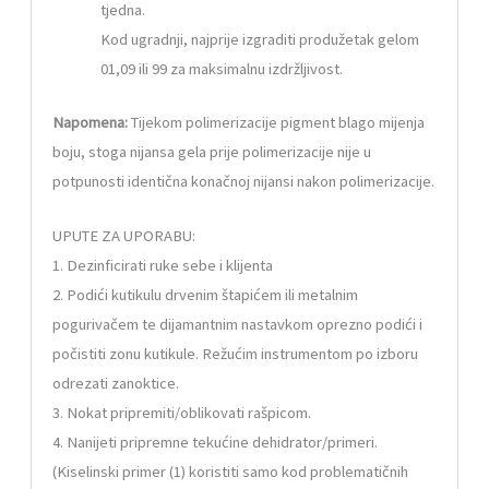
tjedna.
Kod ugradnji, najprije izgraditi produžetak gelom
01,09 ili 99 za maksimalnu izdržljivost.
Napomena:
Tijekom polimerizacije pigment blago mijenja
boju, stoga nijansa gela prije polimerizacije nije u
potpunosti identična konačnoj nijansi nakon polimerizacije.
UPUTE ZA UPORABU:
1. Dezinficirati ruke sebe i klijenta
2. Podići kutikulu drvenim štapićem ili metalnim
pogurivačem te dijamantnim nastavkom oprezno podići i
počistiti zonu kutikule. Režućim instrumentom po izboru
odrezati zanoktice.
3. Nokat pripremiti/oblikovati rašpicom.
4. Nanijeti pripremne tekućine dehidrator/primeri.
(Kiselinski primer (1) koristiti samo kod problematičnih