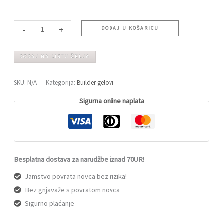
-
+
DODAJ U KOŠARICU
DODAJ NA LISTU ŽELJA
SKU:
N/A
Kategorija:
Builder gelovi
Sigurna online naplata
Besplatna dostava za narudžbe iznad 70UR!
Jamstvo povrata novca bez rizika!
Bez gnjavaže s povratom novca
Sigurno plaćanje