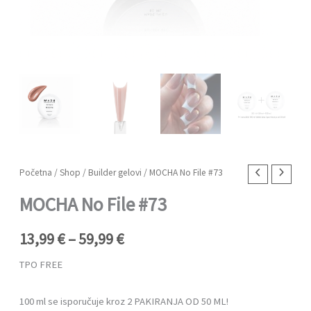
MOCHA
Početna
/
Shop
/
Builder gelovi
/ MOCHA No File #73
Raspon
No
MOCHA No File #73
cijena:
File
#73
od
13,99
€
–
59,99
€
količina
13,99 €
TPO FREE
do
100 ml se isporučuje kroz 2 PAKIRANJA OD 50 ML!