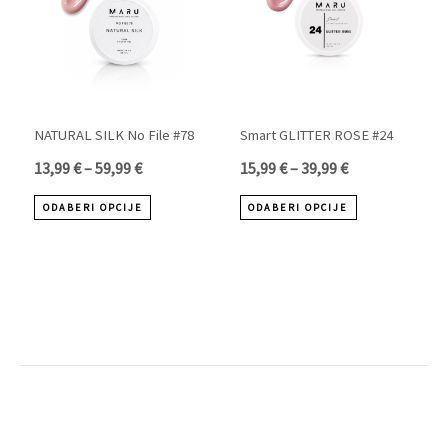
13,99 €
15,99 €
više
više
do
do
varijanti.
varijanti.
59,99 €
39,99 €
Opcije
Opcije
se
se
mogu
mogu
NATURAL SILK No File #78
Smart GLITTER ROSE #24
odabrati
odabrati
13,99
€
–
59,99
€
15,99
€
–
39,99
€
na
na
ODABERI OPCIJE
ODABERI OPCIJE
stranici
stranici
proizvoda
proizvoda