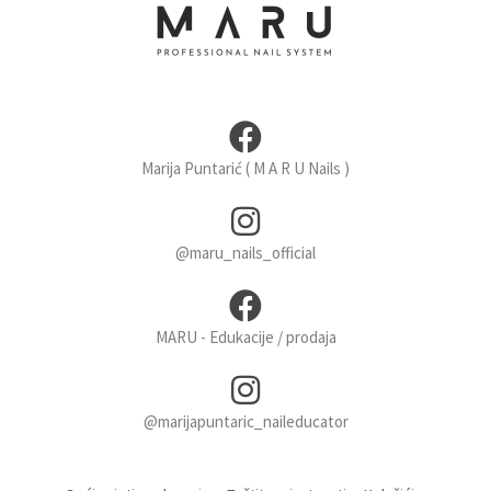
Marija Puntarić ( M A R U Nails )
@maru_nails_official
MARU - Edukacije / prodaja
@marijapuntaric_naileducator