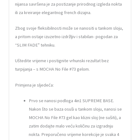
nijansa savršena je za postizanje prirodnog izgleda nokta
ili za kreiranje elegantnog french dizajna.
Zbog svoje fleksibilnosti može se nanositi u tankom sloju,
a pritom ostaje izuzetno izdržljiv i stabilan- pogodan za
“SLIM FADE
” tehniku.
Uštedite vrijeme i postignite vrhunski rezultat bez
turpijanja – s
MOCHA No File #73 gelom.
Primjena je sljedeća:
Prvo se nanosi podloga
4in1 SUPREME BASE
.
Nakon što se baza osuši u tankom sloju, nanosi se
MOCHA No File #73
gel
kao klizni sloj (ne sušiti), a
zatim dodajte malo veću količinu za izgradnju
nokta. Preporučeno vrijeme korekcije je svaka 4