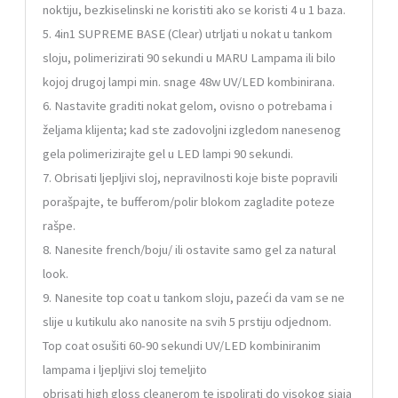
noktiju, bezkiselinski ne koristiti ako se koristi 4 u 1 baza.
5.
4in1 SUPREME BASE (Clear)
utrljati u nokat u tankom
sloju, polimerizirati 90 sekundi u MARU Lampama ili bilo
kojoj drugoj lampi min. snage 48w UV/LED kombinirana.
6. Nastavite graditi nokat gelom, ovisno o potrebama i
željama klijenta; kad ste zadovoljni izgledom nanesenog
gela polimerizirajte gel u LED lampi 90 sekundi.
7. Obrisati ljepljivi sloj, nepravilnosti koje biste popravili
porašpajte, te bufferom/polir blokom zagladite poteze
rašpe.
8. Nanesite french/boju/ ili ostavite samo gel za natural
look.
9. Nanesite top coat u tankom sloju, pazeći da vam se ne
slije u kutikulu ako nanosite na svih 5 prstiju odjednom.
Top coat osušiti 60-90 sekundi UV/LED kombiniranim
lampama i ljepljivi sloj temeljito
obrisati high gloss cleanerom te ispolirati do visokog sjaja