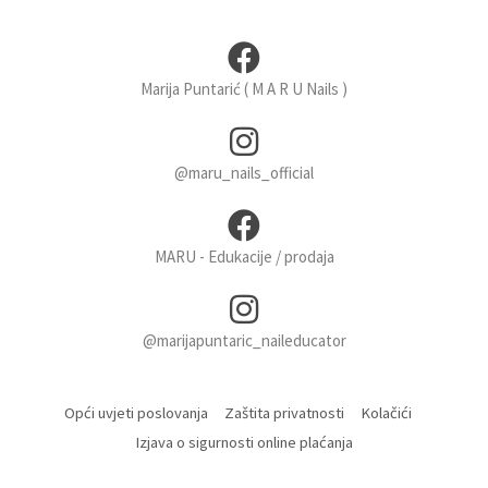
Marija Puntarić ( M A R U Nails )
@maru_nails_official
MARU - Edukacije / prodaja
@marijapuntaric_naileducator
Opći uvjeti poslovanja
Zaštita privatnosti
Kolačići
Izjava o sigurnosti online plaćanja