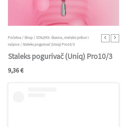
Staleks
Početna
/
Shop
/
STALEKS- škarice, metalni pribor i
rašpice
/ Staleks pogurivač (Uniq) Pro10/3
pogurivač
(Uniq)
Staleks pogurivač (Uniq) Pro10/3
Pro10/3
količina
9,36
€