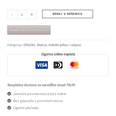
-
+
DODAJ U KOŠARICU
DODAJ NA LISTU ŽELJA
Kategorija:
STALEKS- škarice, metalni pribor i rašpice
Sigurna online naplata
Besplatna dostava za narudžbe iznad 70UR!
Jamstvo povrata novca bez rizika!
Bez gnjavaže s povratom novca
Sigurno plaćanje