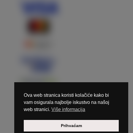
Ova web stranica koristi kolačiće kako bi
vam osigurala najbolje iskustvo na našoj
web stranici.
Više informacija
Copyright © 2026 Marunails - dizajn & hosting by
Prihvaćam
Medialive