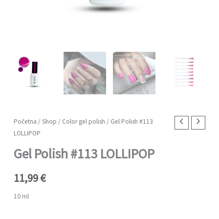
Gel
Početna
/
Shop
/
Color gel polish
/ Gel Polish #113
LOLLIPOP
Polish
#113
Gel Polish #113 LOLLIPOP
LOLLIPOP
količina
11,99
€
10 ml