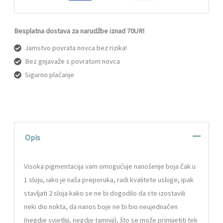
Besplatna dostava za narudžbe iznad 70UR!
Jamstvo povrata novca bez rizika!
Bez gnjavaže s povratom novca
Sigurno plaćanje
Opis
Visoka pigmentacija vam omogućuje nanošenje boja čak u
1 sloju, iako je naša preporuka, radi kvalitete usluge, ipak
stavljati 2 sloja kako se ne bi dogodilo da ste izostavili
neki dio nokta, da nanos boje ne bi bio neujednačen
(negdje svjetliji, negdje tamniji), što se može primijetiti tek