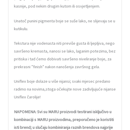
kasnije, pod nekim drugim kutom ili osvjetljenjem.
Unatoč punini pigmenta boje se suše lako, ne slijevaju se u
kutikulu.
Tekstura nije vodenasta niti previše gusta ili ljepljiva, nego
savršeno kremasta, nanosi se lako, laganim potezima, bez
pritiska i tad ćemo dobivati savršeno niveliranje boje, za
prekrasni ”finish” nakon nanošenja završnog gela.
Uniflex boje dolaze u više nijansi; svaki mjesec predano
radimo na novima,stoga očekujte nove zadivljujuće nijanse
Uniflex čarolije!
NAPOMENA: Svi su MARU proizvodi testirani isključivo u
kombinaciji s MARU proizvodima, preporučeno je koristiti
isti brend; u slučaju kombiniranja raznih brendova najprije