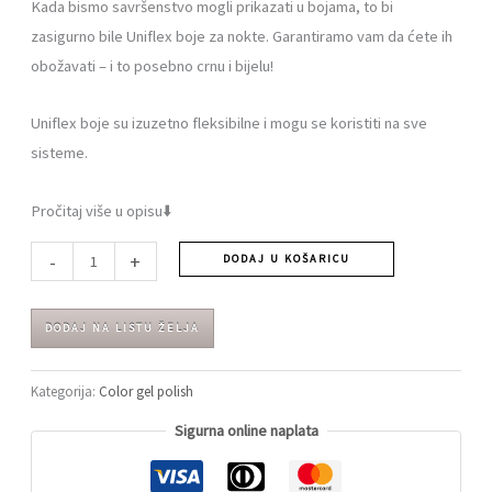
Kada bismo savršenstvo mogli prikazati u bojama, to bi
zasigurno bile Uniflex boje za nokte. Garantiramo vam da ćete ih
obožavati – i to posebno crnu i bijelu!
Uniflex boje su izuzetno fleksibilne i mogu se koristiti na sve
sisteme.
Pročitaj više u opisu⬇️
-
+
DODAJ U KOŠARICU
DODAJ NA LISTU ŽELJA
Kategorija:
Color gel polish
Sigurna online naplata