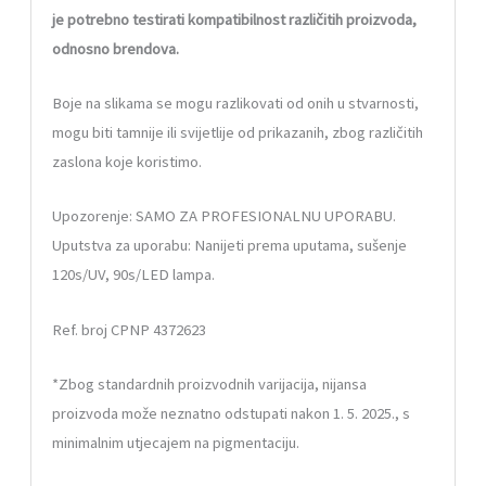
je potrebno testirati kompatibilnost različitih proizvoda,
odnosno brendova.
Boje na slikama se mogu razlikovati od onih u stvarnosti,
mogu biti tamnije ili svijetlije od prikazanih, zbog različitih
zaslona koje koristimo.
Upozorenje: SAMO ZA PROFESIONALNU UPORABU.
Uputstva za uporabu: Nanijeti prema uputama, sušenje
120s/UV, 90s/LED lampa.
Ref. broj CPNP 4372623
*
Zbog standardnih proizvodnih varijacija, nijansa
proizvoda može neznatno odstupati nakon 1. 5. 2025., s
minimalnim utjecajem na pigmentaciju.