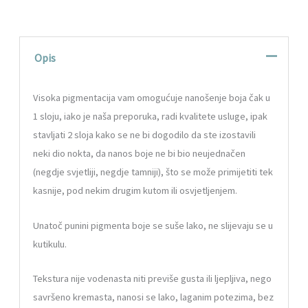
Opis
Visoka pigmentacija vam omogućuje nanošenje boja čak u
1 sloju, iako je naša preporuka, radi kvalitete usluge, ipak
stavljati 2 sloja kako se ne bi dogodilo da ste izostavili
neki dio nokta, da nanos boje ne bi bio neujednačen
(negdje svjetliji, negdje tamniji), što se može primijetiti tek
kasnije, pod nekim drugim kutom ili osvjetljenjem.
Unatoč punini pigmenta boje se suše lako, ne slijevaju se u
kutikulu.
Tekstura nije vodenasta niti previše gusta ili ljepljiva, nego
savršeno kremasta, nanosi se lako, laganim potezima, bez