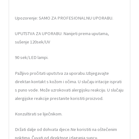
Upozorenje: SAMO ZA PROFESIONALNU UPORABU.
UPUTSTVA ZA UPORABU: Nanijeti prema uputama,
sušenje 120sek/UV
90 sek/LED lampi.
Pažljivo pročitati uputstva za uporabu.Izbjegavajte
direktan kontakt s kožom i očima. U slučaju iritacije isprati
s puno vode. Može uzrokovati alergijsku reakciju. U slučaju
alergijske reakcije prestanite koristiti proizvod.
Konzultirati se liječnikom.
Držati dalje od dohvata djece.Ne koristiti na oštečenim
noktima. Čuvati od direktnog izlaganja suncu.