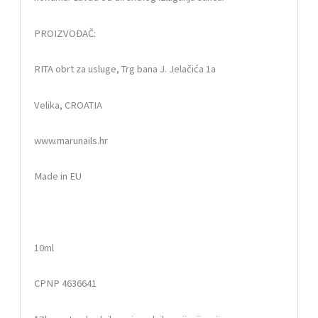
PROIZVOĐAČ:
RITA obrt za usluge, Trg bana J. Jelačića 1a
Velika, CROATIA
www.marunails.hr
Made in EU
10ml
CPNP 4636641