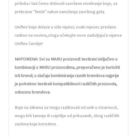
pritiska i tad ćemo dobivati savršeno niveliranje boje, za
prekrasni ”finish” nakon nanošenja završnog gela.
Uniflex boje dolaze u više nijansi; svaki mjesec predano
radimo na novima,stoga očekujte nove zadivljujuće nijanse
Uniflex čarolije!
NAPOMENA: Svi su MARU proizvodi testirani isključivo u
kombinaciji s MARU proizvodima, preporučeno je koristiti
isti brend; u slučaju kombiniranja raznih brendova najprije
je potrebno testirati kompatibilnost različitih proizvoda,
odnosno brendova.
Boje na slikama se mogu razlikovati od onih u stvarnosti,
mogu biti tamnije ili svijetlije od prikazanih, zbog različitih
zaslona koje koristimo.