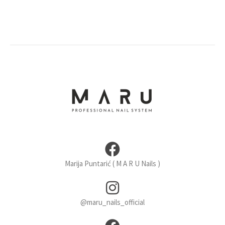
Marija Puntarić ( M A R U Nails )
@maru_nails_official