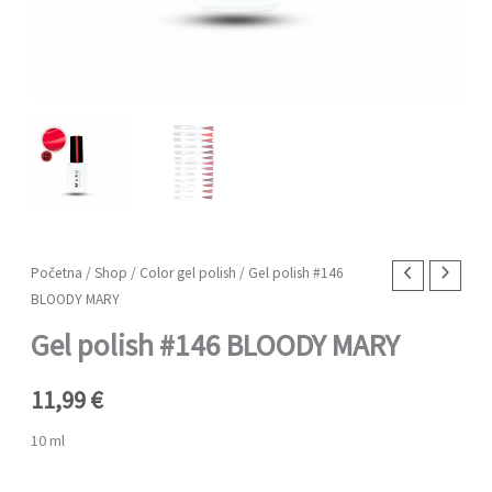
Gel
Početna
/
Shop
/
Color gel polish
/ Gel polish #146
BLOODY MARY
polish
#146
Gel polish #146 BLOODY MARY
BLOODY
MARY
11,99
€
količina
10 ml