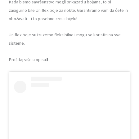
Kada bismo savršenstvo mogli prikazati u bojama, to bi
zasigurno bile Uniflex boje za nokte. Garantiramo vam da ćete ih
obožavati – i to posebno crnu i bijelu!
Uniflex boje su izuzetno fleksibilne i mogu se koristiti na sve
sisteme.
Pročitaj više u opisu⬇️