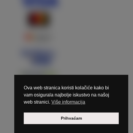
Ova web stranica koristi kolačiće kako bi
vam osigurala najbolje iskustvo na našoj
web stranici.
Više informacija
Copyright © 2026 Marunails - dizajn & hosting by
Prihvaćam
Medialive