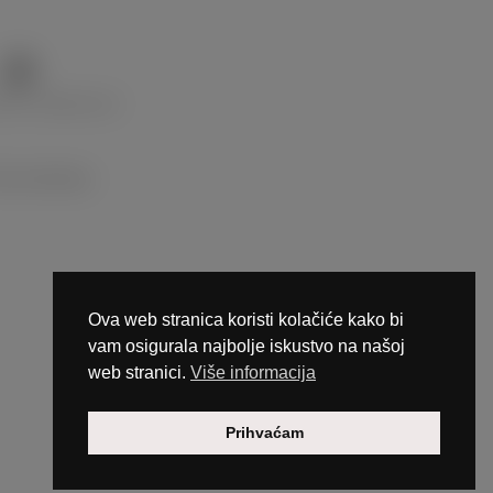
aric_naileducator
ine plaćanja
Ova web stranica koristi kolačiće kako bi
vam osigurala najbolje iskustvo na našoj
web stranici.
Više informacija
Prihvaćam